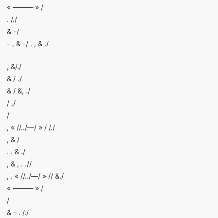
« ——— » /
. /./
& -/
– , & -/ . , & ./
, &/./
& / ./
& / &, ./
/ ./
/
, « //../—/ » / /./
, & /
. . & ./
, & , . .//
, . « //../—/ » // &./
« ——— » /
/
& – . /./