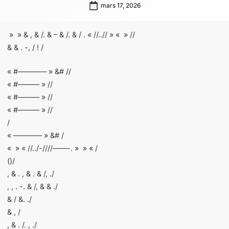
mars 17, 2026
» » & , & /. & – & /. & / . « //..// » « » //
& & . -, / ! /
« #———— » &# //
« #——— » //
« #——— » //
« #——— » //
/
« ———— » &# /
« » « //../-////——-. » » « /
()/
, & . , & . & /, ./
, , . -. & /, & & ./
& / &. ./
& , /
, & . /. , ./