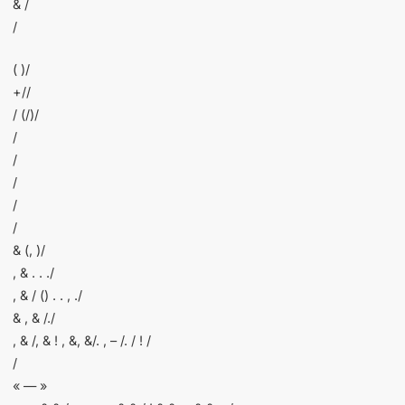
& /
/
( )/
+//
/ (/)/
/
/
/
/
/
& (, )/
, & . . ./
, & / () . . , ./
& , & /./
, & /, & ! , &, &/. , – /. / ! /
/
« — »