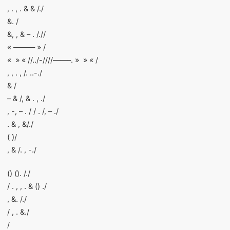
, . , . & & /./
&. /
&, , & – . /.//
« ——— » /
« » « //../-////——–. » » « /
, , . , /. ..-./
& /
– & /, & . , ./
, -, – . / / . /, – ./
. & , &/./
( )/
, & /. , -./
() (). /./
/ . , , . & () ./
, &. /./
/ , . &./
/