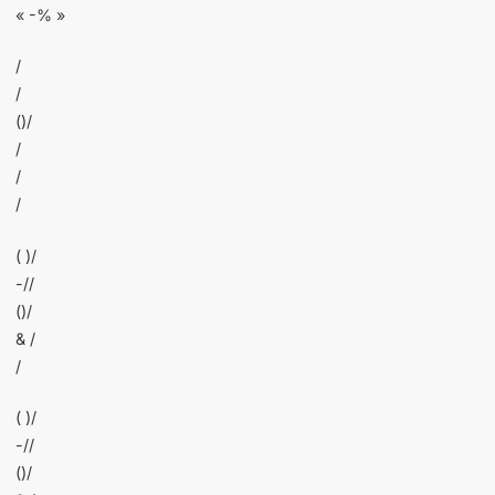
« -% »
/
/
()/
/
/
/
( )/
-//
()/
& /
/
( )/
-//
()/