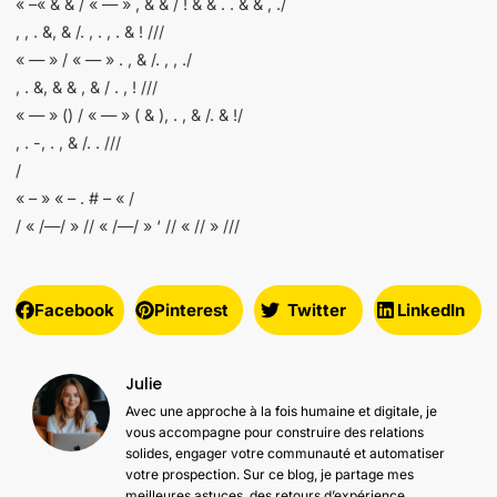
« –« & & / « — » , & & / ! & & . . & & , ./
, , . &, & /. , . , . & ! ///
« — » / « — » . , & /. , , ./
, . &, & & , & / . , ! ///
« — » () / « — » ( & ), . , & /. & !/
, . -, . , & /. . ///
/
« – » « – . # – « /
/ « /—/ » // « /—/ » ‘ // « // » ///
Facebook
Pinterest
Twitter
LinkedIn
Julie
Avec une approche à la fois humaine et digitale, je
vous accompagne pour construire des relations
solides, engager votre communauté et automatiser
votre prospection. Sur ce blog, je partage mes
meilleures astuces, des retours d’expérience